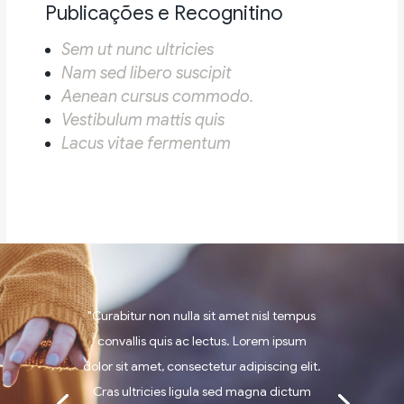
Publicações e Recognitino
Sem ut nunc ultricies
Nam sed libero suscipit
Aenean cursus commodo.
Vestibulum mattis quis
Lacus vitae fermentum
"Curabitur non nulla sit amet nisl tempus
convallis quis ac lectus. Lorem ipsum
dolor sit amet, consectetur adipiscing elit.
Cras ultricies ligula sed magna dictum