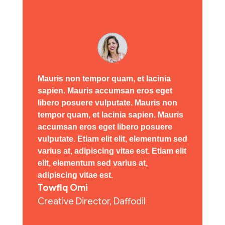
Mauris non tempor quam, et lacinia
sapien. Mauris accumsan eros eget
libero posuere vulputate. Mauris non
tempor quam, et lacinia sapien. Mauris
accumsan eros eget libero posuere
vulputate. Etiam elit elit, elementum sed
varius at, adipiscing vitae est. Etiam elit
elit, elementum sed varius at,
adipiscing vitae est.
Towfiq Omi
Creative Director
,
Daffodil