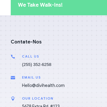
We Take Walk-Ins!
Contate-Nos
CALL US

(255) 352-6258
EMAIL US

Hello@divihealth.com
OUR LOCATION

5678 Extra Rd. #123